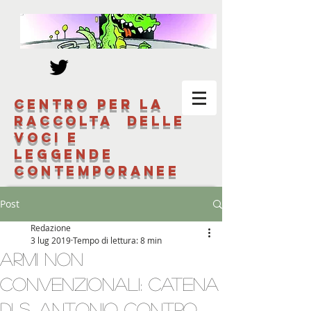
Centro per la
raccolta delle
voci e
leggende
contemporanee
Post
Redazione
3 lug 2019
Tempo di lettura: 8 min
Armi non
convenzionali: catena
di S. Antonio contro