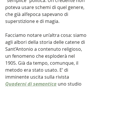
“semplice” politica. Un credente non 
poteva usare schemi di quel genere, 
che già all’epoca sapevano di 
superstizione e di magia.  
Facciamo notare un’altra cosa: siamo 
agli albori della storia delle catene di 
Sant’Antonio a contenuto religioso, 
un fenomeno che esploderà nel 
1905. Già da tempo, comunque, il 
metodo era stato usato. E’ di 
imminente uscita sulla rivista 
Quaderni di semantica
 uno studio 
degli autori di questo articolo che 
ricostruisce parte della storia 
italiana del fenomeno. In quel lavoro 
documentiamo la presenza di 
preghiere a catena nel nostro Paese 
sin dal 1848, a cominciare dalla 