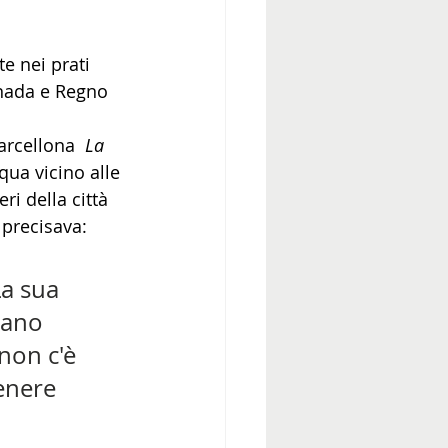
e nei prati 
anada e Regno 
rcellona  
La 
qua vicino alle 
ri della città 
 precisava: 
a sua 
tano 
non c'è 
enere 