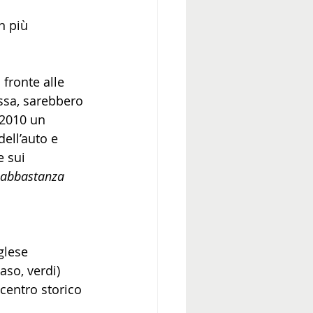
n più 
 fronte alle 
ssa, sarebbero 
 2010 un 
ell’auto e 
 sui 
 abbastanza 
glese 
aso, verdi) 
 centro storico 