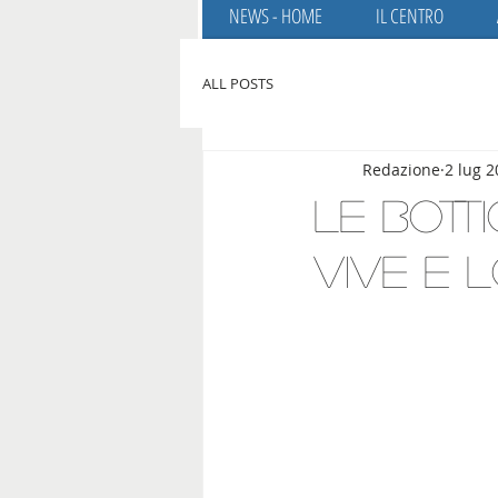
NEWS - HOME
IL CENTRO
ALL POSTS
Redazione
2 lug 
Le botti
vive e 