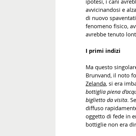
ipotesi, i cani avre
avvicinandosi e alz
di nuovo spaventati
fenomeno fisico, av
avrebbe tenuto lon
I primi indizi
Ma questo singolare
Brunvand, il noto fo
Zelanda
, si era imb
bottiglia piena d’acq
biglietto da visita
. S
diffuso rapidamente
oggetto di fede in e
bottiglie non era dir