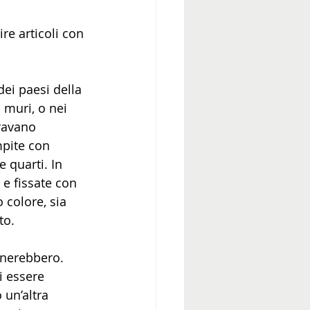
re articoli con 
dei paesi della 
 muri, o nei 
eravano 
mpite con 
 quarti. In 
 e fissate con 
 colore, sia 
to. 
anerebbero. 
i essere 
 un’altra 