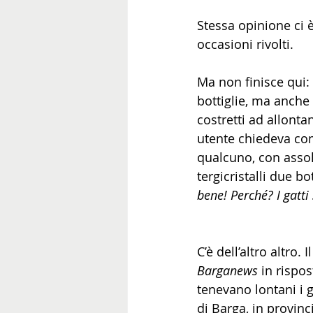
Stessa opinione ci è
occasioni rivolti.
Ma non finisce qui: 
bottiglie, ma anche 
costretti ad allonta
utente chiedeva come
qualcuno, con assol
tergicristalli due bo
bene! Perché? I gatti
C’è dell’altro altro.
Barganews
 in rispo
tenevano lontani i g
di Barga, in provinc