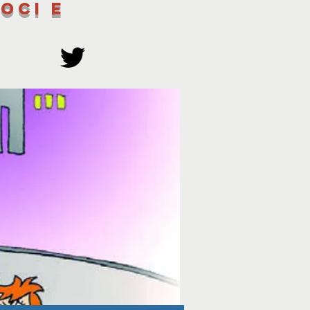
oci e