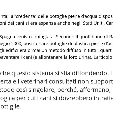
nta, la “credenza” delle bottiglie piene d’acqua dispost
ioni dei cani si era espansa anche negli Stati Uniti, C
Spagna veniva contagiata. Secondo il quotidiano di Ba
ggio 2000, posizionare bottiglie di plastica piene d'ac
i edifici era ormai un metodo diffuso in tutti i quartie
ventare i cani (e allontanare la loro urina). L’articolo
ché questo sistema si stia diffondendo. L
ncerta e i veterinari consultati non suppor
todo così singolare, perché, affermano, 
ogica per cui i cani si dovrebbero intratt
ottiglie. 