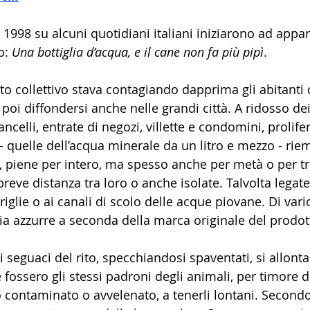
1998 su alcuni quotidiani italiani iniziarono ad appari
o: 
Una bottiglia d’acqua, e il cane non fa più pipì
.
to collettivo stava contagiando dapprima gli abitanti 
poi diffondersi anche nelle grandi città. A ridosso dei
ancelli, entrate di negozi, villette e condomini, prolif
a - quelle dell’acqua minerale da un litro e mezzo - rie
, piene per intero, ma spesso anche per metà o per tre
breve distanza tra loro o anche isolate. Talvolta legate
riglie o ai canali di scolo delle acque piovane. Di vario
sia azzurre a seconda della marca originale del prodot
i seguaci del rito, specchiandosi spaventati, si allont
e fossero gli stessi padroni degli animali, per timore d
o contaminato o avvelenato, a tenerli lontani. Secondo