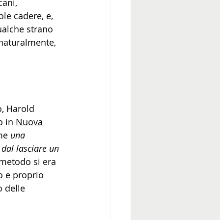
ani, 
le cadere, e, 
ualche strano 
 naturalmente, 
, Harold 
 in 
Nuova 
me 
una 
 dal lasciare un 
metodo si era 
o e proprio 
 delle 