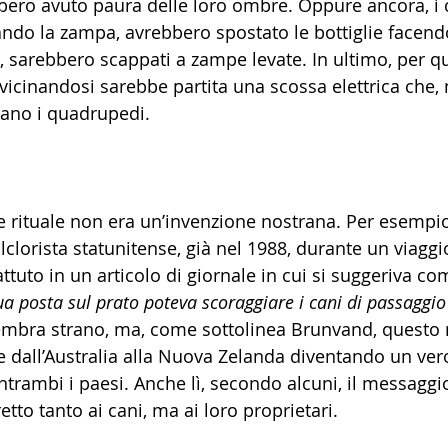
bbero avuto paura delle loro ombre. Oppure ancora, i c
ando la zampa, avrebbero spostato le bottiglie facendo
, sarebbero scappati a zampe levate. In ultimo, per q
vicinandosi sarebbe partita una scossa elettrica che,
tano i quadrupedi.
 rituale non era un’invenzione nostrana. Per esempio
lclorista statunitense, già nel 1988, durante un viaggio
attuto in un articolo di giornale in cui si suggeriva co
ua posta sul prato poteva scoraggiare i cani di passaggio
embra strano, ma, come sottolinea Brunvand, questo 
 dall’Australia alla Nuova Zelanda diventando un ver
ntrambi i paesi. Anche lì, secondo alcuni, il messaggio
etto tanto ai cani, ma ai loro proprietari. 