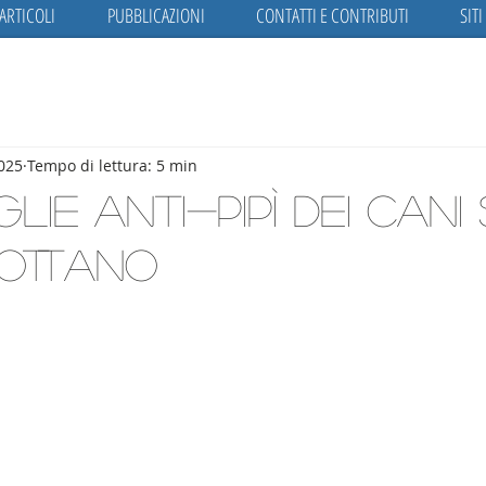
ARTICOLI
PUBBLICAZIONI
CONTATTI E CONTRIBUTI
SITI
2025
Tempo di lettura: 5 min
glie anti-pipì dei can
lottano