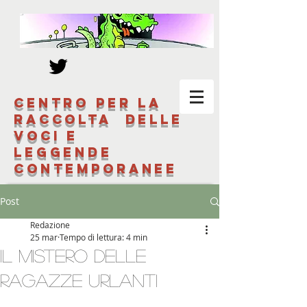
Centro per la
raccolta delle
voci e
leggende
contemporanee
Post
Redazione
25 mar
Tempo di lettura: 4 min
Il mistero delle
ragazze URLANTI