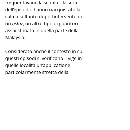
frequentavano la scuola – la sera 
dell’episodio hanno riacquistato la 
calma soltanto dopo l’intervento di 
un 
ustaz
, un altro tipo di guaritore 
assai stimato in quella parte della 
Malaysia.  
Considerato anche il contesto in cui 
questi episodi si verificano – vige in 
quelle località un’applicazione 
particolarmente stretta della 
shariʿa
 – pure lo studioso di diritto 
islamico Afiq Noor, anche lui 
malaysiano, è stato chiaro: si tratta 
di eventi destinati a ripetersi.
Immagine in evidenza: generata con 
Microsoft Bing Image Creator