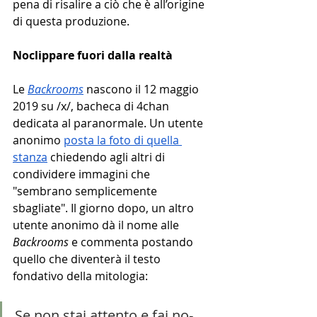
pena di risalire a ciò che è all’origine 
di questa produzione.
Noclippare fuori dalla realtà
Le 
Backrooms
 nascono il 12 maggio 
2019 su /x/, bacheca di 4chan 
dedicata al paranormale. Un utente 
anonimo 
posta la foto di quella 
stanza
 chiedendo agli altri di 
condividere immagini che 
"sembrano semplicemente 
sbagliate". Il giorno dopo, un altro 
utente anonimo dà il nome alle 
Backrooms
 e commenta postando 
quello che diventerà il testo 
fondativo della mitologia:
Se non stai attento e fai no-