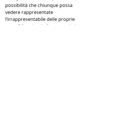
possibilità che chiunque possa 
vedere rappresentate 
l’irrappresentabile delle proprie 
paure? Il regista lo fa mettendo in 
campo i due protagonisti del film: 
Clark, un architetto fallito che sbarca 
il lunario vendendo mobili e che 
scoprirà la via di accesso alle 
Backrooms
, e la sua psicologa, che a 
un certo punto si troverà anche lei a 
vagare nel labirinto color senape. 
Senza fare spoiler, siamo convinti 
che il film sia riuscito a trovare un 
buon equilibrio tra horror, 
fantascienza e dramma psicologico, 
resistendo al tentativo della 
“soluzione” della storia e 
conservando così in pieno il senso 