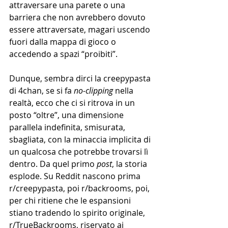
attraversare una parete o una 
barriera che non avrebbero dovuto 
essere attraversate, magari uscendo 
fuori dalla mappa di gioco o 
accedendo a spazi “proibiti”. 
Dunque, sembra dirci la creepypasta 
di 4chan, se si fa 
no-clipping
 nella 
realtà, ecco che ci si ritrova in un 
posto “oltre”, una dimensione 
parallela indefinita, smisurata, 
sbagliata, con la minaccia implicita di 
un qualcosa che potrebbe trovarsi lì 
dentro. Da quel primo
 post
, la storia 
esplode. Su Reddit nascono prima 
r/creepypasta, poi r/backrooms, poi, 
per chi ritiene che le espansioni 
stiano tradendo lo spirito originale, 
r/TrueBackrooms, riservato ai 