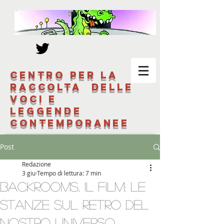
Centro per la
raccolta delle
voci e
leggende
contemporanee
Post
Redazione
3 giu
Tempo di lettura: 7 min
Backrooms, il film: le
stanze sul retro del
nostro universo