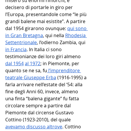
misero su enormi rimorchi, e 
decisero di portarle in giro per 
l’Europa, presentandole come “le più 
grandi balene mai esistite”. A partire 
dal 1954 girarono ovunque: 
qui sono 
in Gran Bretagna
, qui nella 
Rhodesia 
Settentrionale
, l’odierno Zambia, qui 
in Francia
. In Italia ci sono 
testimonianze dei loro giri almeno 
dal 1954
al 1972
; in Piemonte, per 
quanto se ne sa, fu
 l’imprenditore 
teatrale Giuseppe Erba
 (1916-1995) a 
farla arrivare nell’estate del ‘54: alla 
fine degli Anni 60, invece, almeno 
una finta “balena gigante” fu fatta 
circolare sempre a partire dal 
Piemonte dal circense Gustavo 
Cottino (1923-2010), del quale 
avevamo discusso altrove
. Cottino 