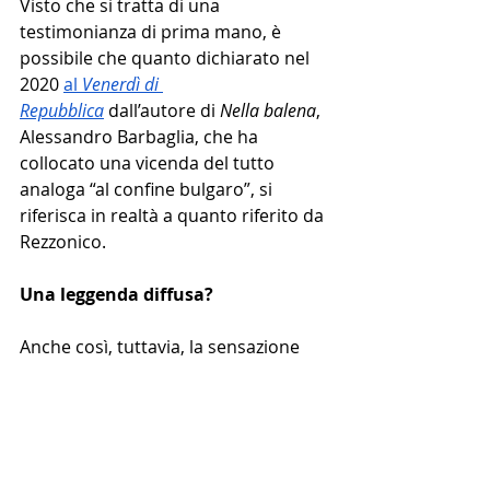
Visto che si tratta di una 
testimonianza di prima mano, è 
possibile che quanto dichiarato nel 
2020 
al 
Venerdì di 
Repubblica
 dall’autore di 
Nella balena
, 
Alessandro Barbaglia, che ha 
collocato una vicenda del tutto 
analoga “al confine bulgaro”, si 
riferisca in realtà a quanto riferito da 
Rezzonico.
Una leggenda diffusa?
Anche così, tuttavia, la sensazione 
netta che si ricava è che questa 
leggenda sia circolata un po’ in tutto 
l’Est europeo. Nel 2017, la scrittrice 
finlandese di origine rumena Cristina 
Sandu (n. 1989), nel suo 
Valas nimeltä 