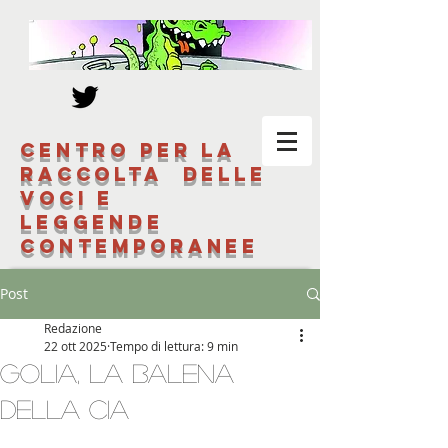
Centro per la
raccolta delle
voci e
leggende
contemporanee
Post
Redazione
22 ott 2025
Tempo di lettura: 9 min
Golia, la balena
della CIA