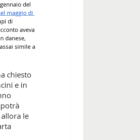
 gennaio del 
nel maggio di 
pi di 
acconto aveva 
in danese, 
assai simile a 
a chiesto 
cini e in 
nno 
 potrà 
llora le 
arta 
 