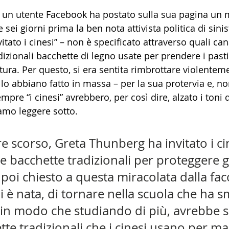
 un utente Facebook ha postato sulla sua pagina un 
sei giorni prima la ben nota attivista politica di sinis
tato i cinesi” – non è specificato attraverso quali cana
izionali bacchette di legno usate per prendere i past
tura. Per questo, si era sentita rimbrottare violentem
e lo abbiano fatto in massa – per la sua protervia e, no
mpre “i cinesi” avrebbero, per così dire, alzato i toni 
amo leggere sotto.
e scorso, Greta Thunberg ha invitato i cin
e bacchette tradizionali per proteggere gli
poi chiesto a questa miracolata dalla fac
ui è nata, di tornare nella scuola che ha s
 in modo che studiando di più, avrebbe 
tte tradizionali che i cinesi usano per ma