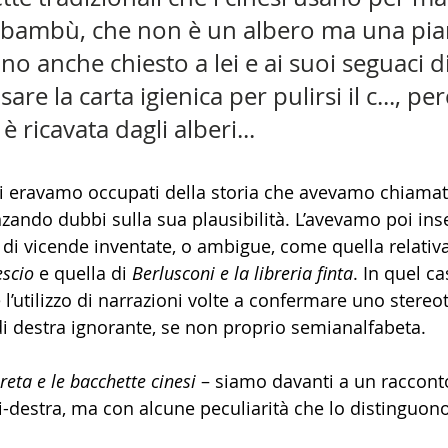
i bambù, che non è un albero ma una pia
o anche chiesto a lei e ai suoi seguaci di
are la carta igienica per pulirsi il c..., pe
è ricavata dagli alberi... 
i eravamo occupati della storia che avevamo chiamat
zando dubbi sulla sua plausibilità. L’avevamo poi inse
di vicende inventate, o ambigue, come quella relativa
escio
 e quella di 
Berlusconi e la libreria finta
. In quel ca
 l’utilizzo di narrazioni volte a confermare uno stereot
di destra ignorante, se non proprio semianalfabeta. 
reta e le bacchette cinesi
 – siamo davanti a un raccont
ti-destra, ma con alcune peculiarità che lo distinguono