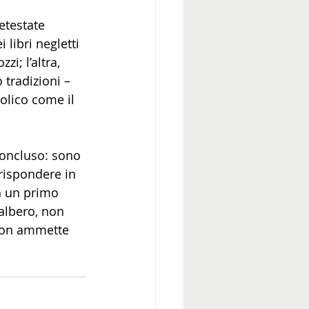
etestate 
libri negletti 
i; l’altra, 
 tradizioni – 
olico come il 
oconcluso: sono 
 rispondere in 
in un primo 
albero, non 
 non ammette 