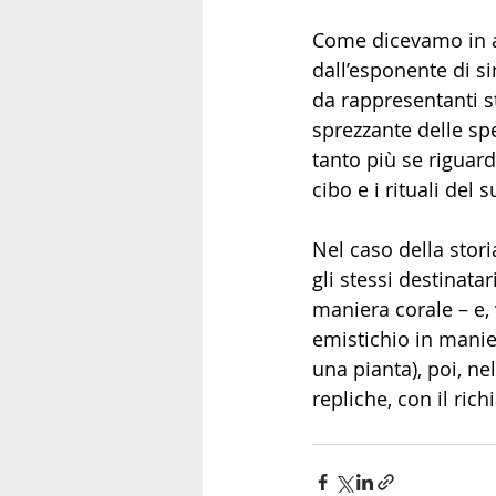
Come dicevamo in ape
dall’esponente di si
da rappresentanti sto
sprezzante delle spec
tanto più se riguard
cibo e i rituali del
Nel caso della stori
gli stessi destinata
maniera corale – e, 
emistichio in manie
una pianta), poi, n
repliche, con il ric