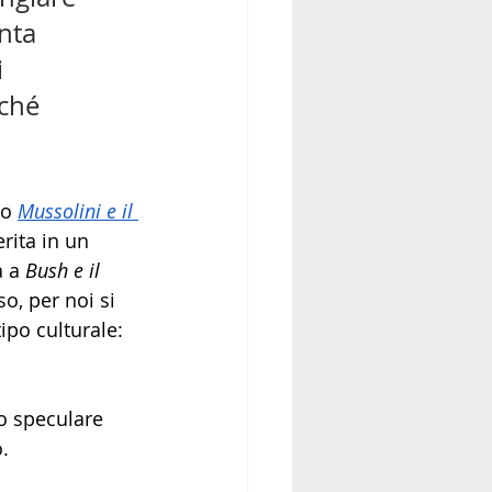
nta 
 
rché 
o 
Mussolini e il 
rita in un 
 a 
Bush e il 
so, per noi si 
ipo culturale: 
o speculare 
.