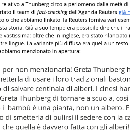
to relativo a Thunberg circola perlomeno dalla metà di
tato il team di 
fact-checking
 dell’Agenzia Reuters 
già 
ticolo che abbiamo linkato, la Reuters forniva vari esem
ta storia. Già a suo tempo era possibile dire che il r
 vastissima: oltre che in inglese, era stato rilanciato 
tre lingue. La variante più diffusa era quella un testo 
 abbiamo menzionato in apertura:
a per non menzionarla! Greta Thunberg h
metterla di usare i loro tradizionali baston
i salvare centinaia di alberi. I cinesi ha
 Greta Thunberg di tornare a scuola, così
il bambù è una pianta, non un albero. E a
 di smetterla di pulirsi il sedere con la c
o che quella è davvero fatta con gli alberi!