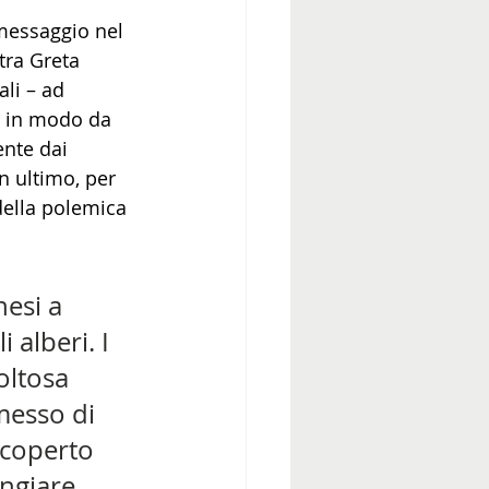
messaggio nel 
tra Greta 
li – ad 
i in modo da 
ente dai 
n ultimo, per 
della polemica 
esi a 
 alberi. I 
oltosa 
messo di 
scoperto 
ngiare 