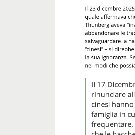
Il 23 dicembre 2025
quale affermava che 
Thunberg aveva “invi
abbandonare le trad
salvaguardare la na
“cinesi” – si direbb
la sua ignoranza. Se
nei modi che possi
Il 17 Dicembr
rinunciare all
cinesi hanno 
famiglia in c
frequentare,
che le bacche