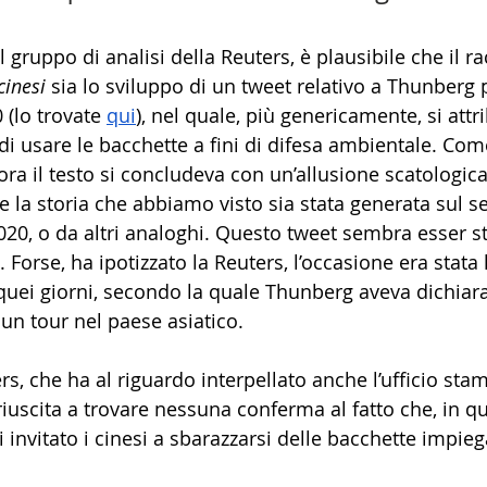
l gruppo di analisi della Reuters, è plausibile che il r
cinesi
 sia lo sviluppo di un tweet relativo a Thunberg p
(lo trovate 
qui
), nel quale, più genericamente, si attr
uto di usare le bacchette a fini di difesa ambientale. Co
lora il testo si concludeva con un’allusione scatologica,
 la storia che abbiamo visto sia stata generata sul se
020, o da altri analoghi. Questo tweet sembra esser st
 Forse, ha ipotizzato la Reuters, l’occasione era stata l
 quei giorni, secondo la quale Thunberg aveva dichiara
un tour nel paese asiatico.
ters, che ha al riguardo interpellato anche l’ufficio sta
è riuscita a trovare nessuna conferma al fatto che, in q
invitato i cinesi a sbarazzarsi delle bacchette impieg