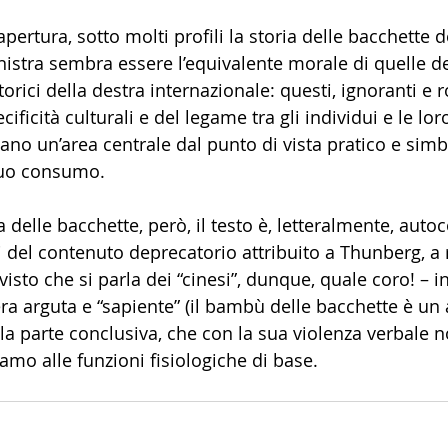
rtura, sotto molti profili la storia delle bacchette d
nistra sembra essere l’equivalente morale di quelle dei 
rici della destra internazionale: questi, ignoranti e rozz
ificità culturali e del legame tra gli individui e le loro
ano un’area centrale dal punto di vista pratico e simb
 suo consumo. 
a delle bacchette, però, il testo è, letteralmente, aut
ri del contenuto deprecatorio attribuito a Thunberg, a
visto che si parla dei “cinesi”, dunque, quale coro! – 
ra arguta e “sapiente” (il bambù delle bacchette è un 
ella parte conclusiva, che con la sua violenza verbale
hiamo alle funzioni fisiologiche di base.