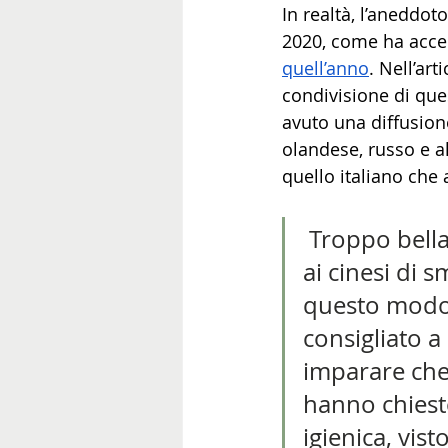
In realtà, l’aneddo
2020, come ha accer
quell’anno
. Nell’ar
condivisione di ques
avuto una diffusione
olandese, russo e al
quello italiano che
 Troppo bell
ai cinesi di s
questo modo d
consigliato a
imparare che 
hanno chiesto
igienica, vist