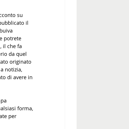
acconto su 
ubblicato il 
ibuiva 
me potrete 
 il che fa 
rio da quel 
ato originato 
a notizia, 
to di avere in 
mpa 
ualsiasi forma, 
ate per 