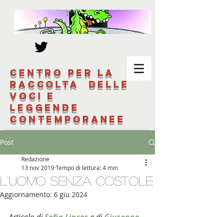
Centro per la
raccolta delle
voci e
leggende
contemporanee
Post
Redazione
13 nov 2019
Tempo di lettura: 4 min
L'uomo senza costole
Aggiornamento:
6 giu 2024