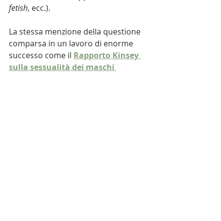
fetish
, ecc.).
La stessa menzione della questione 
comparsa in un lavoro di enorme 
successo come il
Rapporto Kinsey 
sulla sessualità dei maschi 
americani
, uscito nel 1948, secondo 
il quale lo 0,3% dei maschi di quel 
Paese era riuscito nei suoi tentativi 
di autofellatio, oggi pone, come un 
po' tutto il lavoro di Kinsey,
problemi
di metodo e di statistica medica.
La sovrarappresentazione di maschi 
omosessuali nella scarsa letteratura 
medica sull'autofellatio, scrive 
ancora Bering, è il riflesso della 
cultura scientifica del tempo in cui 
parecchi di questi lavori uscivano. 