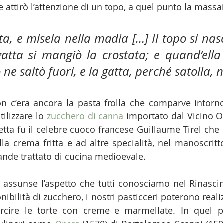
 attirò l’attenzione di un topo, a quel punto la massa
tta, e misela nella madia […] Il topo si nasc
gatta si mangiò la crostata; e quand’ella
 ne saltò fuori, e la gatta, perché satolla, 
non c’era ancora la pasta frolla che comparve intorno 
ilizzare lo 
zucchero di canna
 importato dal Vicino Or
cetta fu il celebre cuoco francese Guillaume Tirel che 
lla crema fritta e ad altre specialità, nel manoscritt
grande trattato di cucina medioevale. 
ta assunse l’aspetto che tutti conosciamo nel Rinascim
bilità di zucchero, i nostri pasticceri poterono reali
farcire le torte con creme e marmellate. In quel p