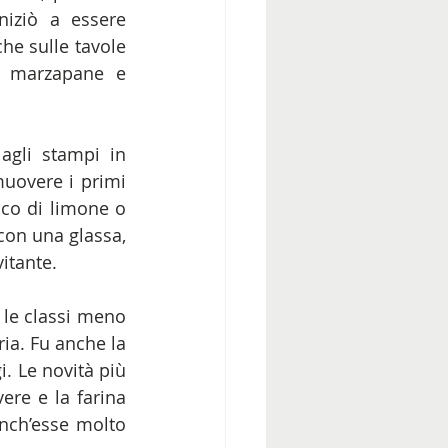
iziò a essere 
he sulle tavole 
di marzapane e 
agli stampi in 
muovere i primi 
cco di limone o 
con una glassa, 
itante. 
 le classi meno 
ia. Fu anche la 
i. Le novità più 
ere e la farina 
nch’esse molto 