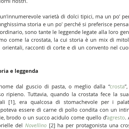
iorni nostri. 
 un’innumerevole varietà di dolci tipici, ma un po’ per l
lunghissima storia e un po’ perché si preferisce pensar
ordinario, sono tante le leggende legate alla loro genes
mo come la crostata, la cui storia è un mix di mitolog
 orientali, racconti di corte e di un convento nel cuore
toria e leggenda
 nome dal guscio di pasta, o meglio dalla “
crosta
”
o ripieno. Tuttavia, quando la crostata fece la su
li [1], era qualcosa di stomachevole per i palati
 poteva essere di carne di pollo condita con un intin
ie, brodo o un succo acidulo come quello d’
agresto
.
rielle del 
Novellino
 [2] ha per protagonista una crost