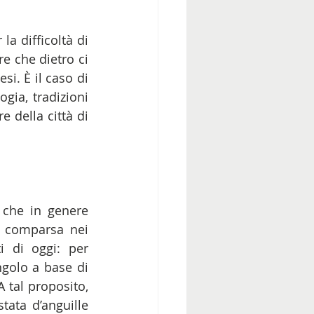
a difficoltà di 
e che dietro ci 
i. È il caso di 
ia, tradizioni 
 della città di 
, che in genere 
a comparsa nei 
 di oggi: per 
golo a base di 
 A tal proposito, 
ata d’anguille 