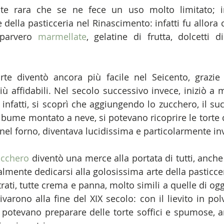
e rara che se ne fece un uso molto limitato; in
 della pasticceria nel Rinascimento: infatti fu allora c
parvero 
marmellate
, gelatine di frutta, dolcetti 
rte diventò ancora più facile nel Seicento, grazie 
iù affidabili. Nel secolo successivo invece, iniziò a 
: infatti, si scoprì che aggiungendo lo zucchero, il su
albume montato a neve, si potevano ricoprire le torte 
nel forno, diventava lucidissima e particolarmente inv
ucchero
 diventò una merce alla portata di tutti, anche
lmente dedicarsi alla golosissima arte della pasticcer
trati, tutte crema e panna, molto simili a quelle di ogg
varono alla fine del XIX secolo: con il lievito in polv
i potevano preparare delle torte soffici e spumose, a