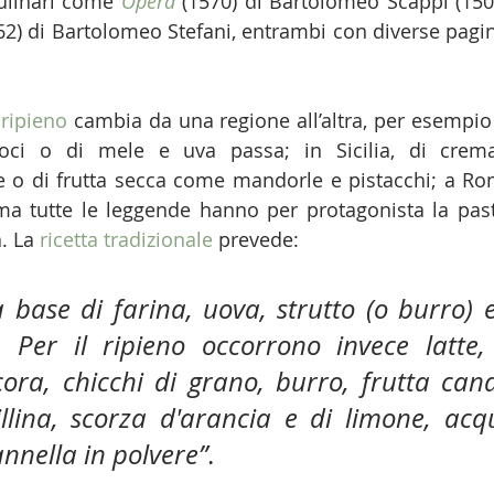
culinari come 
Opera
 (1570) di Bartolomeo Scappi (150
62) di Bartolomeo Stefani, entrambi con diverse pagin
 
ripieno
 cambia da una regione all’altra, per esempio 
oci o di mele
e uva passa; in Sicilia, di crema
 o di frutta secca come mandorle e pistacchi; a Ro
ma tutte le leggende hanno per protagonista la pasti
. La 
ricetta tradizionale
 prevede: 
a base di farina, uova, strutto (o burro) 
] 
Per il ripieno occorrono invece latte, 
cora, chicchi di grano, burro, frutta cand
illina, scorza d'arancia e di limone, acqu
annella in polvere”
. 