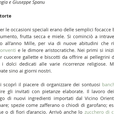
ongia e Giuseppe Spanu
 torte
r le occasioni speciali erano delle semplici focacce b
rumento, frutta secca e miele. Si cominciò a intrave
no all’anno Mille, per via di nuove abitudini che r
onventi
 e le dimore aristocratiche. Nei primi si iniziò
cuocere gallette e biscotti da offrire ai pellegrini d
i dolci dedicati alle varie ricorrenze religiose. M
ate sino ai giorni nostri. 
si scoprì il piacere di organizzare dei sontuosi 
banch
e gli invitati con pietanze elaborate. Il lavoro de
iego di nuovi ingredienti importati dal Vicino Orient
are; spezie come zafferano o chiodi di garofano; esse
e o di fiori d’arancio. Arrivò anche lo 
zucchero di 