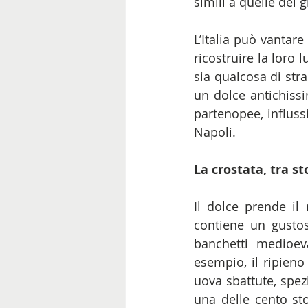
simili a quelle dei g
L’Italia può vantare
ricostruire la loro 
sia qualcosa di stra
un dolce antichissi
partenopee, influssi
Napoli.
La crostata, tra s
Il dolce prende il
contiene un gustos
banchetti medioeva
esempio, il ripieno
uova sbattute, spez
una delle cento sto