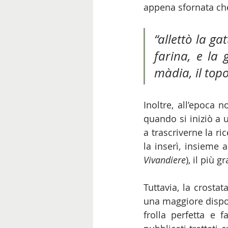
appena sfornata che
“allettò la ga
farina, e la 
màdia, il topo
Inoltre, all’epoca 
quando si iniziò a ut
a trascriverne la ri
la inserì, insieme a
Vivandiere
), il più 
Tuttavia, la crosta
una maggiore disponi
frolla perfetta e 