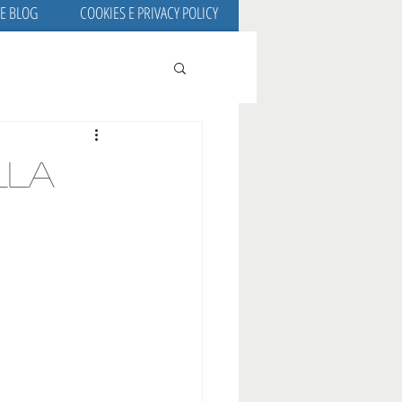
 E BLOG
COOKIES E PRIVACY POLICY
lla