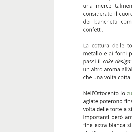
una merce talment
considerato il cuore
dei banchetti com
confetti. 
La cottura delle to
metallo e ai forni p
passi il 
cake design
un altro aroma all’
che una volta cotta 
Nell’Ottocento lo 
z
agiate poterono fina
volta delle torte a s
importanti però arri
fine extra bianca s