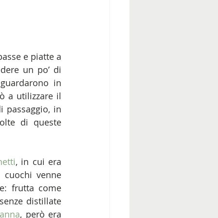
asse e piatte a 
dere un po’ di 
iguardarono in 
 a utilizzare il 
i passaggio, in 
olte di queste 
etti
, in cui era 
i cuochi venne 
e: frutta come 
nze distillate 
canna
, però era 