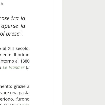
ia 
ose tra la 
 aperse la 
nol prese
”. 
al XIII secolo, 
iente. Il primo 
intorno al 1380 
o 
Le Viandier
 (
Il 
ento: grazie a 
zzare una pasta 
eriodo, furono 