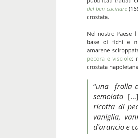
pubblicati trattati 
del ben cucinare
 (16
crostata. 
Nel nostro Paese il
base di fichi
e n
amarene sciroppate
pecora e visciole
; 
crostata napoletana
“
una  frolla 
semolato
 […
ricotta di pe
vaniglia, van
d'arancio e c