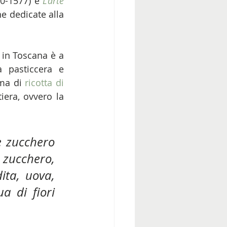
0-1577) e 
L’arte 
e dedicate alla 
in Toscana è a 
 pasticcera e 
ma di 
ricotta di 
era, ovvero la 
e zucchero 
zucchero, 
ita, uova, 
a di fiori 