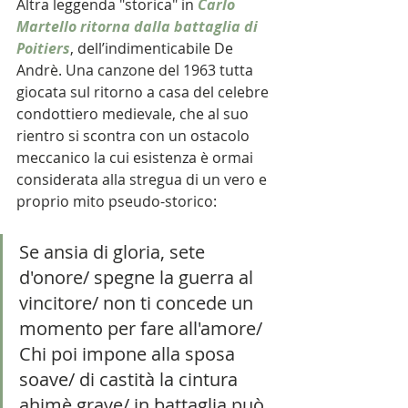
Altra leggenda "storica" in 
Carlo 
Martello ritorna dalla battaglia di 
Poitiers
, dell’indimenticabile De 
Andrè. Una canzone del 1963 tutta 
giocata sul ritorno a casa del celebre 
condottiero medievale, che al suo 
rientro si scontra con un ostacolo 
meccanico la cui esistenza è ormai 
considerata alla stregua di un vero e 
proprio mito pseudo-storico:
Se ansia di gloria, sete 
d'onore/ spegne la guerra al 
vincitore/ non ti concede un 
momento per fare all'amore/ 
Chi poi impone alla sposa 
soave/ di castità la cintura 
ahimè grave/ in battaglia può 