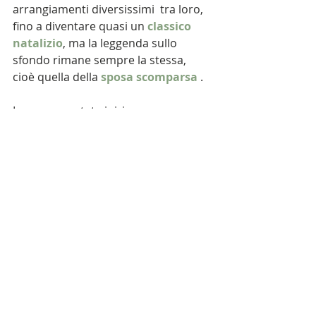
arrangiamenti diversissimi  tra loro, 
fino a diventare quasi un
classico 
natalizio
, ma la leggenda sullo 
sfondo rimane sempre la stessa, 
cioè quella della 
sposa scomparsa
.
La scena cantata inizia con 
un'atmosfera gioiosa. Si festeggiano 
il Natale e il matrimonio di lord Lovell 
con la figlia del barone e il ritornello 
evoca il ramo di vischio tipico del 
periodo. Durante la serata la donna 
propone di giocare a nascondino e 
sfida il novello sposo a trovarla; ma 
questo non avviene. Come recita il 
testo: "La cercarono quella sera, la 
cercarono il giorno dopo, la 
cercarono invano quando passò una 
settimana...". Alla fine, solo a 