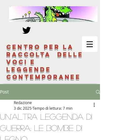
Centro per la
raccolta delle
voci e
leggende
contemporanee
Post
Redazione
3 dic 2025
Tempo di lettura: 7 min
Un'altra leggenda di
guerra: le bombe di
legno