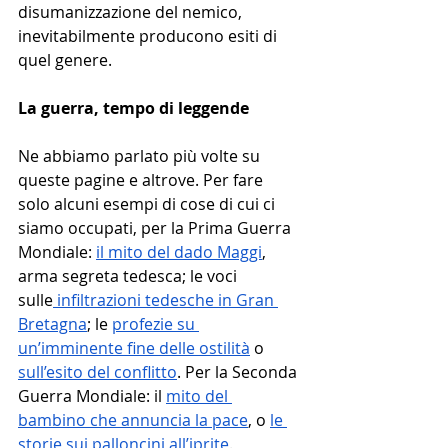
disumanizzazione del nemico, 
inevitabilmente producono esiti di 
quel genere. 
La guerra, tempo di leggende
Ne abbiamo parlato più volte su 
queste pagine e altrove. Per fare 
solo alcuni esempi di cose di cui ci 
siamo occupati, per la Prima Guerra 
Mondiale: 
il mito del dado Maggi
, 
arma segreta tedesca; le voci 
sulle
 infiltrazioni tedesche in Gran 
Bretagna
; le 
profezie su 
un’imminente fine delle ostilità
 o 
sull’esito del conflitto
. Per la Seconda 
Guerra Mondiale: il 
mito del 
bambino che annuncia la pace
, o 
le 
storie sui palloncini all’iprite
.