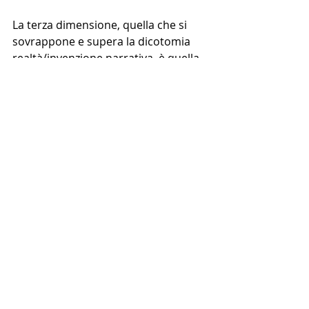
La terza dimensione, quella che si 
sovrappone e supera la dicotomia 
realtà/invenzione narrativa, è quella 
dell’
ostensione
. Questa dimensione 
rimescola le carte e, nel caso delle 
bombe di legno, fa toccare con 
mano come, nello studio del 
leggendario contemporaneo, l’idea 
del “falso” possa assai spesso 
risultare insufficiente come 
categoria. 
Nella nostra storia, come in altre 
occasioni, oggi siamo al cospetto di 
una memoria, reificata e cristallizzata 
in più di un museo, attraverso un 
certo numero di “bombe di legno”, di 
norma accompagnate da didascalie 