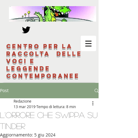
Centro per la
raccolta delle
voci e
leggende
contemporanee
Post
Redazione
13 mar 2019
Tempo di lettura: 8 min
L'orrore che swippa su
Tinder
Aggiornamento:
5 giu 2024