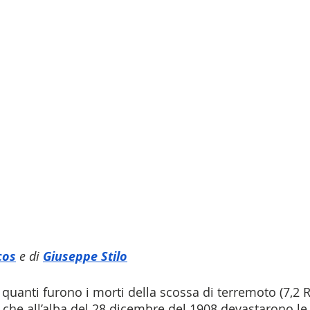
cos
 e di 
Giuseppe Stilo
uanti furono i morti della scossa di terremoto (7,2 Ri
che all’alba del 28 dicembre del 1908 devastarono le 