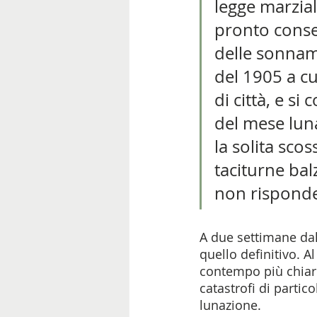
legge marzial
pronto consens
delle sonnamb
del 1905 a cu
di città, e s
del mese luna
la solita scos
taciturne ba
non risponde 
A due settimane dall
quello definitivo. A
contempo più chiari
catastrofi di partico
lunazione. 