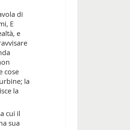
vola di 
i, E 
altà, e 
ravvisare 
nda 
non 
e cose 
turbine; la 
sce la 
 cui il 
na sua 