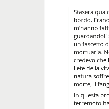
Stasera qualc
bordo. Erano 
m'hanno fatto
guardandoli so
un fascetto d
mortuaria. No
credevo che i
liete della vit
natura soffre
morte, il fang
In questa pro
terremoto ha