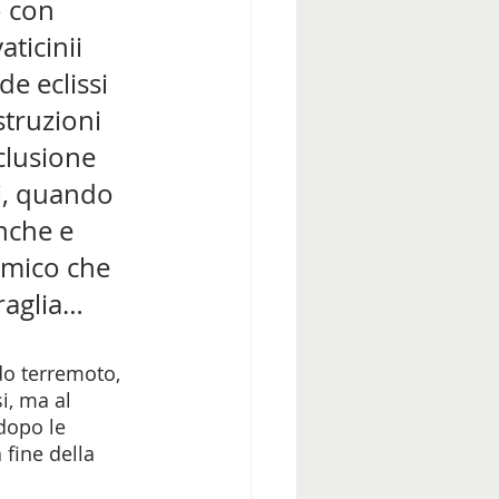
o con 
ticinii 
e eclissi 
truzioni 
clusione 
i, quando 
anche e 
emico che 
raglia… 
do terremoto, 
i, ma al 
dopo le 
 fine della 