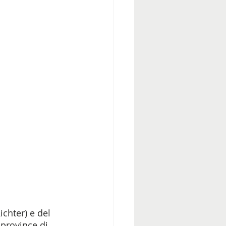
chter) e del 
province di 