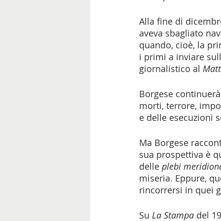
Alla fine di dicemb
aveva sbagliato nave
quando, cioè, la pri
i primi a inviare su
giornalistico al 
Matt
Borgese continuerà 
morti, terrore, impor
e delle esecuzioni 
Ma Borgese raccontò
sua prospettiva è q
delle 
plebi meridiona
miseria. Eppure, qu
rincorrersi in quei g
Su 
La Stampa 
del 1