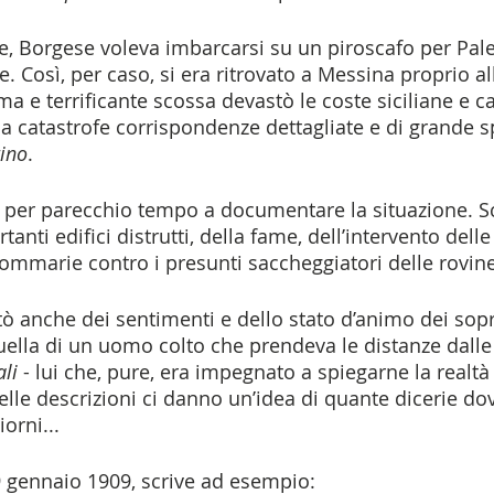
re, Borgese voleva imbarcarsi su un piroscafo per Pa
. Così, per caso, si era ritrovato a Messina proprio all
ma e terrificante scossa devastò le coste siciliane e ca
lla catastrofe corrispondenze dettagliate e di grande 
ino
. 
per parecchio tempo a documentare la situazione. Sc
tanti edifici distrutti, della fame, dell’intervento dell
sommarie contro i presunti saccheggiatori delle rovine
 anche dei sentimenti e dello stato d’animo dei sopra
uella di un uomo colto che prendeva le distanze dalle 
li
 - lui che, pure, era impegnato a spiegarne la realtà 
elle descrizioni ci danno un’idea di quante dicerie d
iorni...
9 gennaio 1909, scrive ad esempio: