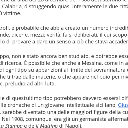
 Calabria, distruggendo quasi interamente le due città
0 vittime.
trofi, è probabile che abbia creato un numero incredib
nde, dicerie, mezze verità, falsi deliberati, il cui scop
o di provare a dare un senso a ciò che stava accade
ppo, non è stato ancora ben studiato, e potrebbe ess
di ricerca. È possibile che anche a Messina, come in altr
di ogni tipo su apparizioni al limite del sovrannaturale
che ti trae dalle macerie, o che appare nel buio per invi
e, preludio ad altri lutti. 
ie di quest’ultimo tipo potrebbero davvero essersi dif
lle cronache di un giovane intellettuale siciliano,
Giu
i, sarebbe diventato una delle maggiori figure della cul
. Nel 1908, comunque, era già un germanista affermat
La Stampa 
e de 
Il Mattino 
di Napoli.