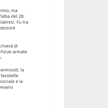
lermo, ma 
’alba del 28: 
labresi. Fu tra 
spessore 
riverà di 
e Forze armate 
. 
vvissuti; la 
favolette 
sociale e la 
ovevano 