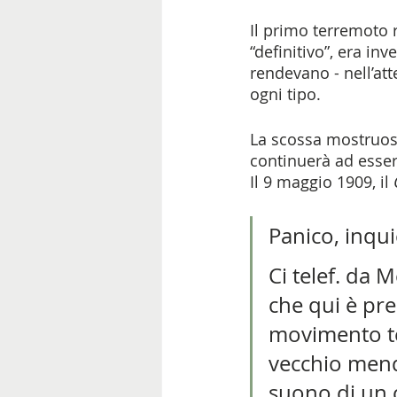
Il primo terremoto r
“definitivo”, era in
rendevano - nell’att
ogni tipo. 
La scossa mostruosa
continuerà ad esse
Il 9 maggio 1909, il 
Panico, inquie
Ci telef. da 
che qui è pr
movimento te
vecchio mendi
suono di un 