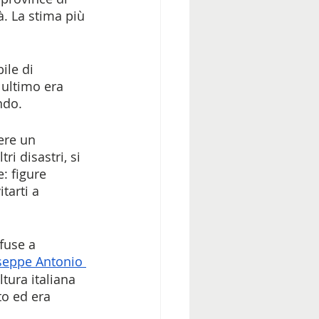
. La stima più 
ile di 
o ultimo era 
ndo. 
ere un 
i disastri, si 
: figure 
tarti a 
fuse a 
seppe Antonio 
tura italiana 
o ed era 