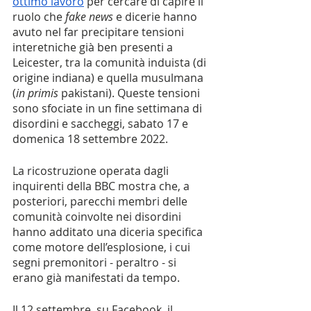
ottimo lavoro
 per cercare di capire il 
ruolo che 
fake news
 e dicerie hanno 
avuto nel far precipitare tensioni 
interetniche già ben presenti a 
Leicester, tra la comunità induista (di 
origine indiana) e quella musulmana 
(
in primis
 pakistani). Queste tensioni 
sono sfociate in un fine settimana di 
disordini e saccheggi, sabato 17 e 
domenica 18 settembre 2022.
La ricostruzione operata dagli 
inquirenti della BBC mostra che, a 
posteriori, parecchi membri delle 
comunità coinvolte nei disordini 
hanno additato una diceria specifica 
come motore dell’esplosione, i cui 
segni premonitori - peraltro - si 
erano già manifestati da tempo.
Il 12 settembre, su Facebook, il 