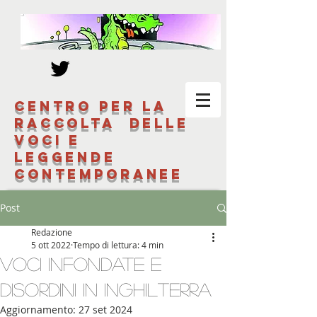
Centro per la
raccolta delle
voci e
leggende
contemporanee
Post
Redazione
5 ott 2022
Tempo di lettura: 4 min
Voci infondate e
disordini in Inghilterra
Aggiornamento:
27 set 2024