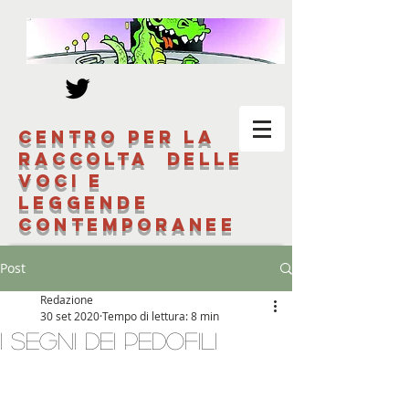
Centro per la
raccolta delle
voci e
leggende
contemporanee
Post
Redazione
30 set 2020
Tempo di lettura: 8 min
I segni dei pedofili