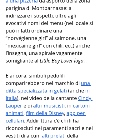
a una pizzeria
 da asporto della zona 
parigina di Montparnasse: a 
indirizzare i sospetti, oltre agli 
evocativi nomi del menu (nel locale si 
può infatti ordinare una 
“norvégienne girl” al salmone, una 
“mexicaine girl” con chili, ecc) anche 
l’insegna, una spirale vagamente 
somigliante al 
Little Boy Lover logo
. 
E ancora: simboli pedofili 
comparirebbero nel marchio di 
una 
ditta specializzata in gelati
 (anche 
in 
Italia
), nei video della cantante 
Cindy 
Lauper
 e di 
altri musicisti
, in 
cartoni 
animati
, 
film della Disney
, 
app per 
cellulari
. Addirittura c’è chi li ha 
riconosciuti nei paramenti sacri e nei 
vestiti di alcuni 
alti prelati
 della 