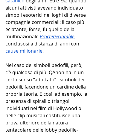
satanico
 degli anni ‘80 e ‘90, quando 
alcuni attivisti avevano individuato 
simboli esoterici nei loghi di diverse 
compagnie commerciali: il caso più 
eclatante, forse, fu quello della 
multinazionale 
Procter&Gamble
, 
conclusosi a distanza di anni con 
cause milionarie
. 
Nel caso dei simboli pedofili, però, 
c’è qualcosa di più: QAnon ha in un 
certo senso “adottato” i simboli dei 
pedofili, facendone un cardine della 
propria teoria. E così, ad esempio, la 
presenza di spirali o triangoli 
individuati nei film di Hollywood o 
nelle clip musicali costituisce una 
prova ulteriore della natura 
tentacolare delle lobby pedofile- 