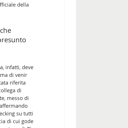
ficiale della 
:
 che 
presunto 
ia, infatti, deve 
ima di venir 
ata riferita 
ollega di 
te, messo di 
to affermando 
cking su tutti 
ia di cui gode 