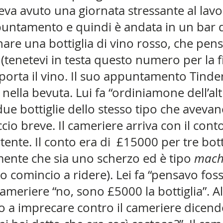
va avuto una giornata stressante al lavo
untamento e quindi è andata in un bar d
are una bottiglia di vino rosso, che pen
(tenetevi in testa questo numero per la fin
porta il vino. Il suo appuntamento Tinder
i nella bevuta. Lui fa “ordiniamone dell’alt
due bottiglie dello stesso tipo che aveva
ccio breve. Il cameriere arriva con il cont
tente. Il conto era di  £15000 per tre bottig
ente che sia uno scherzo ed è tipo 
mach
 comincio a ridere). Lei fa “pensavo fos
cameriere “no, sono £5000 la bottiglia”. All
o a imprecare contro il cameriere dicend