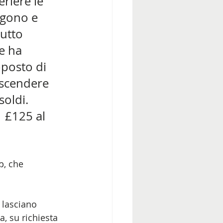
riere le 
ngono e 
utto 
e ha 
oposto di 
 scendere 
oldi. 
  £125 al 
, che 
 lasciano 
a, su richiesta 