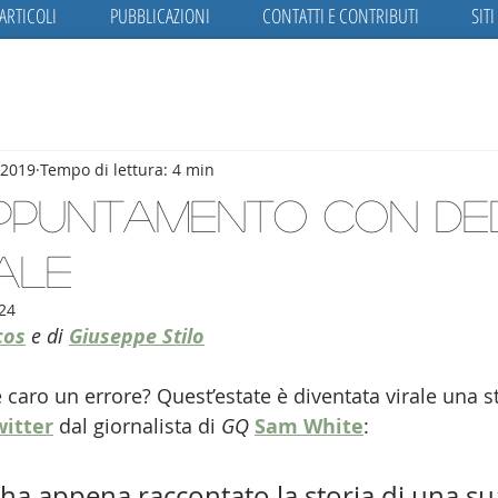
ARTICOLI
PUBBLICAZIONI
CONTATTI E CONTRIBUTI
SITI
 2019
Tempo di lettura: 4 min
appuntamento con de
ale
024
cos
 e di 
Giuseppe Stilo
aro un errore? Quest’estate è diventata virale una sto
witter
 dal giornalista di 
GQ 
Sam White
: 
ha appena raccontato la storia di una sua