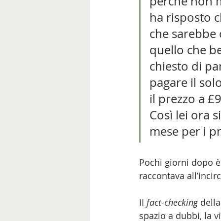
perché non mi
ha risposto 
che sarebbe o
quello che be
chiesto di par
pagare il sol
il prezzo a £
Così lei ora s
mese per i pr
Pochi giorni dopo 
raccontava all’incir
II 
fact-checking
 della
spazio a dubbi, la v