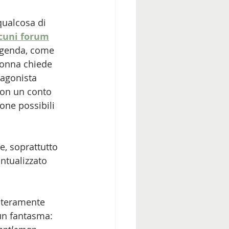
 qualcosa di 
cuni forum
eggenda, come 
donna chiede 
tagonista 
con un conto 
one possibili 
, soprattutto 
ntualizzato 
nteramente 
un fantasma: 