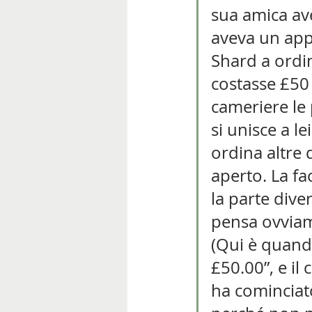
sua amica ave
aveva un app
Shard a ordin
costasse £50 
cameriere le 
si unisce a le
ordina altre 
aperto. La fa
la parte diver
pensa ovviam
(Qui è quando
£50.00”, e il 
ha cominciat