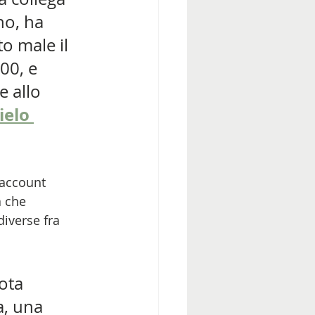
o, ha 
to male il 
00, e 
 allo 
ielo 
 account 
 che 
diverse fra 
ota 
a, una 