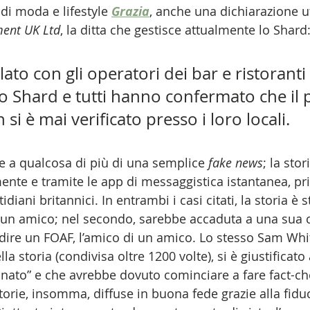
 di moda e lifestyle 
Grazia
, anche una dichiarazione uf
ent UK Ltd
, la ditta che gestisce attualmente lo Shard
to con gli operatori dei bar e ristoranti
o Shard e tutti hanno confermato che il 
si è mai verificato presso i loro locali.
e a qualcosa di più di una semplice 
fake news
; la stor
mente e tramite le app di messaggistica istantanea, pr
diani britannici. In entrambi i casi citati, la storia è st
da un amico; nel secondo, sarebbe accaduta a una sua c
dire un FOAF, l’amico di un amico. Lo stesso Sam Whi
ella storia (condivisa oltre 1200 volte), si è giustifica
nnato” e che avrebbe dovuto cominciare a fare fact-che
torie, insomma, diffuse in buona fede grazie alla fiduc