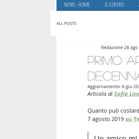
NEWS - HOME
IL CENTRO
ALL POSTS
Redazione
28 ago
Primo 
decenn
Aggiornamento:
6 giu 2
Articolo di 
Sofia Lin
Quanto può costare c
7 agosto 2019 
su T
Un amico mi 