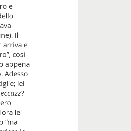
ro e 
ello 
sava 
e). Il 
 arriva e 
ro”, così 
no appena 
o. Adesso 
lie; lei 
eccazz
? 
sero 
ora lei 
o “ma 