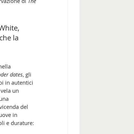
rvazione di 
The 
White, 
he la 
ella 
nder dates
, gli 
 in autentici 
rivela un 
 una 
vicenda del 
uove in 
i e durature: 