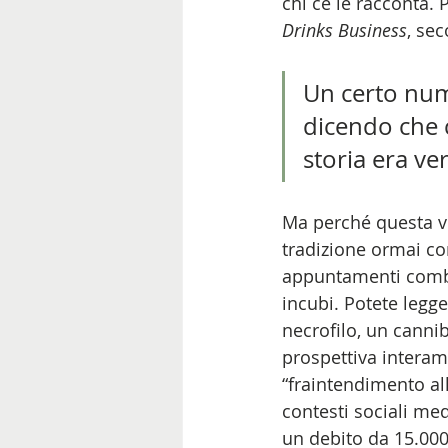
chi ce le racconta. 
Drinks Business
, se
Un certo nume
dicendo che 
storia era ver
Ma perché questa vi
tradizione ormai co
appuntamenti combina
incubi. Potete legg
necrofilo, un canniba
prospettiva interam
“fraintendimento al
contesti sociali me
un debito da 15.000 