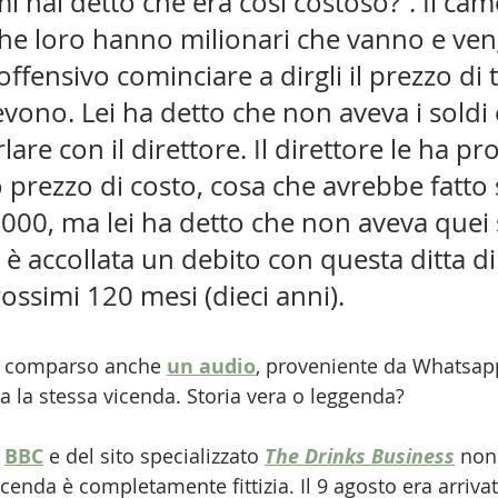
 hai detto che era così costoso?”. Il came
che loro hanno milionari che vanno e ve
ffensivo cominciare a dirgli il prezzo di t
vono. Lei ha detto che non aveva i soldi 
lare con il direttore. Il direttore le ha pr
o prezzo di costo, cosa che avrebbe fatto
9000, ma lei ha detto che non aveva quei s
i è accollata un debito con questa ditta di
ossimi 120 mesi (dieci anni).
è comparso anche 
un audio
, proveniente da Whatsapp
ca la stessa vicenda. Storia vera o leggenda?
 
BBC
 e del sito specializzato 
The Drinks Business
non
icenda è completamente fittizia. Il 9 agosto era arrivat