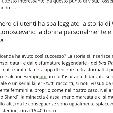
Piuttosto interessante, da questo punto di vista, l’osse
condo cui
ro di utenti ha spalleggiato la storia di 
conoscevano la donna personalmente e c
a.
cenda ha avuto così successo? La storia si inserisce n
nsolidata - e dalle sfumature leggendarie - dei 
bad Ti
ti tramite la nota app di incontri e trasformatisi poi
erne alcuni esempi 
qui
, in cui l’aspirante fidanzato si 
le o un serial killer - tutti racconti, si noti, vissuti da
ente femminile, proprio come nel nostro caso. Nella 
lo Shard”, la minaccia è assai meno marcata e ci si m
dio-alti, ma le conseguenze sono ugualmente spiacevol
sterline, circa 16.400 euro. 