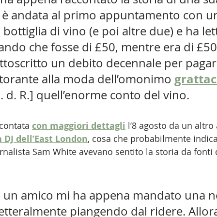
e è andata al primo appuntamento con un
ottiglia di vino (e poi altre due) e ha let
ando che fosse di £50, mentre era di £50
toscritto un debito decennale per pagare
grattac
storante alla moda dell’omonimo 
N. d. R.] quell’enorme conto del vino. 
ccontata 
con maggiori dettagli
 l’8 agosto da un altro
 DJ dell’East London
, cosa che probabilmente indica
ornalista Sam White avevano sentito la storia da fonti 
, un amico mi ha appena mandato una n
letteralmente piangendo dal ridere. Allor