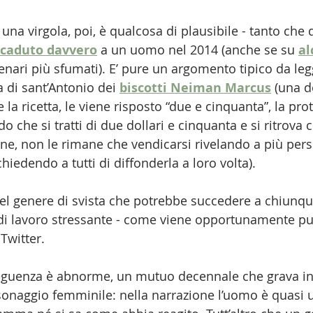
i una virgola, poi, è qualcosa di plausibile - tanto che
caduto davvero
 a un uomo nel 2014 (anche se su 
al
enari più sfumati). E’ pure un argomento tipico da l
 di sant’Antonio dei 
biscotti Neiman Marcus
 (una 
la ricetta, le viene risposto “due e cinquanta”, la pro
che si tratti di due dollari e cinquanta e si ritrova 
 fine, non le rimane che vendicarsi rivelando a più pers
chiedendo a tutti di diffonderla a loro volta). 
l genere di svista che potrebbe succedere a chiunque
di lavoro stressante - come viene opportunamente pu
Twitter. 
seguenza è abnorme, un mutuo decennale che grava i
rsonaggio femminile: nella narrazione l’uomo è quasi 