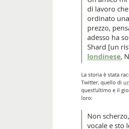
di lavoro ch
ordinato una b
prezzo, pens
adesso ha sot
Shard [un ri
londinese
, 
La storia è stata ra
Twitter, quello di 
un
quest’ultimo e il gi
loro:
Non scherzo
vocale e sto 