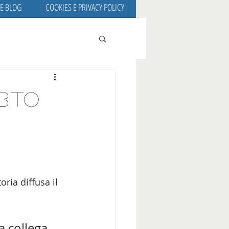
 E BLOG
COOKIES E PRIVACY POLICY
bito
ria diffusa il 
 collega 